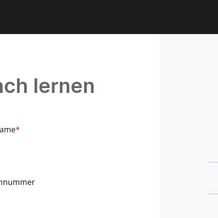
ach lernen
name
*
onnummer