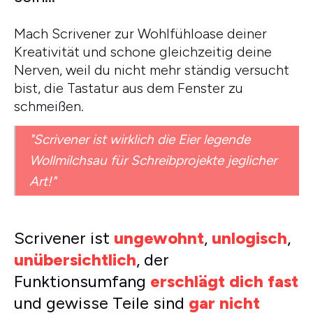
Mach Scrivener zur Wohlfühloase deiner
Kreativität und schone gleichzeitig deine
Nerven, weil du nicht mehr ständig versucht
bist, die Tastatur aus dem Fenster zu
schmeißen.
"Scrivener ist wirklich die Eier legende
Wollmilchsau für Schreibprojekte jeglicher
Art!"
Scrivener ist
ungewohnt
,
unlogisch
,
unübersichtlich
, der
Funktionsumfang
erschlägt dich fast
und gewisse Teile sind
gar nicht